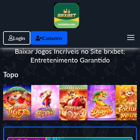
Login
Cadastro
Baixar Jogos Incríveis no Site brxbet:
Entretenimento Garantido
Topo